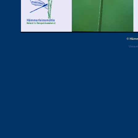
© Hämm
Umset